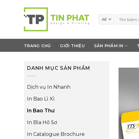
Skip
to
Tìm
content
kiếm:
TRANG CHỦ
GIỚI THIỆU
SẢN PHẨM IN
DANH MỤC SẢN PHẨM
Dịch vụ In Nhanh
In Bao Lì Xì
In Bao Thư
In Bìa Hồ Sơ
In Catalogue Brochure