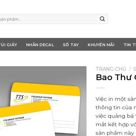
TÚI GIẤY
NHÃN DECAL
SỔ TAY
KHUYẾN MÃI
TIN 
TRANG CHỦ
/
Bao Thư 
Việc in một s
thông tin của 
việc quảng bá 
mắt kết hợp vớ
sản phẩm này 