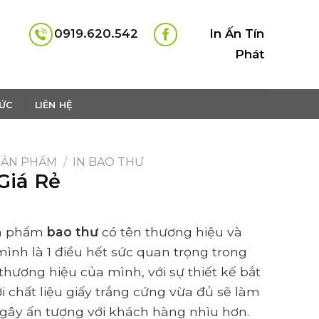
0919.620.542
In Ấn Tín
Phát
TỨC
LIÊN HỆ
SẢN PHẨM
/
IN BAO THƯ
Giá Rẻ
ản phẩm
bao thư
có tên thương hiệu và
mình là 1 điều hết sức quan trọng trong
thương hiệu của mình, với sự thiết kế bắt
i chất liệu giấy trắng cứng vừa đủ sẽ làm
gây ấn tượng với khách hàng nhìu hơn.