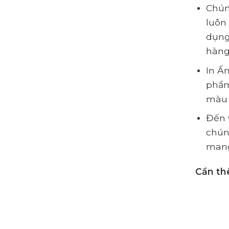
Chún
luôn
dụng
hàng
In Ấ
phẩm
màu 
Đến 
chúng
mang
Cần th