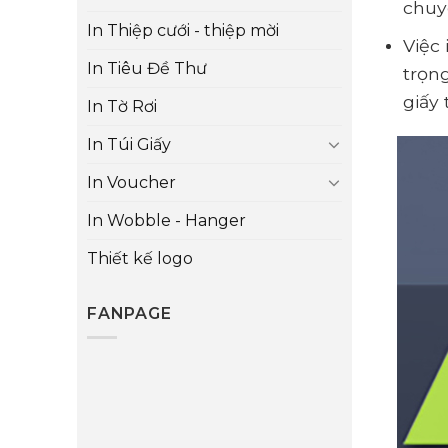
chuy
In Thiệp cưới - thiệp mời
Việc
In Tiêu Đề Thư
trọng
giấy
In Tờ Rơi
In Túi Giấy
In Voucher
In Wobble - Hanger
Thiết kế logo
FANPAGE