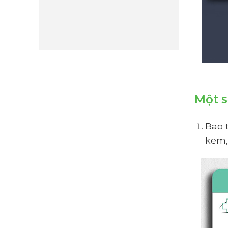
Một s
Bao t
kem, 