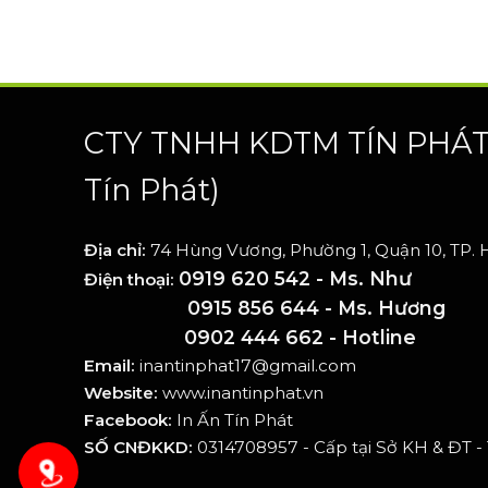
CTY TNHH KDTM TÍN PHÁ
Tín Phát)
Địa chỉ:
74 Hùng Vương, Phường 1, Quận 10, TP.
0919 620 542 - Ms. Như
Điện thoại:
0915 856 644 - Ms. Hương
0902 444 662 - Hotline
Email:
inantinphat17@gmail.com
Website:
www.inantinphat.vn
Facebook:
In Ấn Tín Phát
SỐ CNĐKKD:
0314708957 - Cấp tại Sở KH & ĐT 