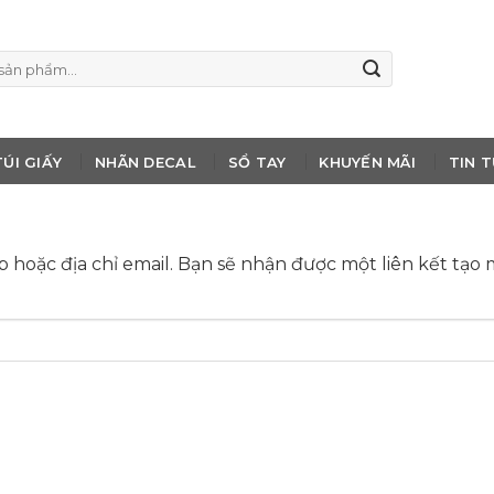
TÚI GIẤY
NHÃN DECAL
SỔ TAY
KHUYẾN MÃI
TIN 
oặc địa chỉ email. Bạn sẽ nhận được một liên kết tạo 