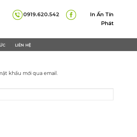
0919.620.542
In Ấn Tín
Phát
TỨC
LIÊN HỆ
mật khẩu mới qua email.