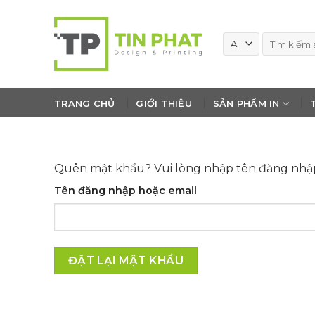
Skip
to
Tìm
content
kiếm:
TRANG CHỦ
GIỚI THIỆU
SẢN PHẨM IN
Quên mật khẩu? Vui lòng nhập tên đăng nhập h
Tên đăng nhập hoặc email
ĐẶT LẠI MẬT KHẨU