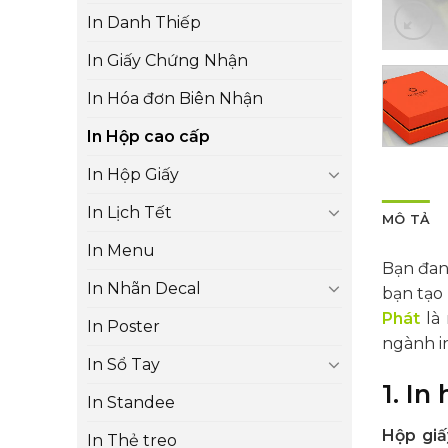
In Danh Thiếp
In Giấy Chứng Nhận
In Hóa đơn Biên Nhận
In Hộp cao cấp
In Hộp Giấy
In Lịch Tết
MÔ TẢ
In Menu
Bạn đang
In Nhãn Decal
bạn tạo
Phát
là 
In Poster
ngành i
In Sổ Tay
1. I
In Standee
Hộp giấ
In Thẻ treo