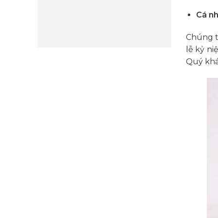
Cá nh
Chúng t
lễ kỷ ni
Quý khá