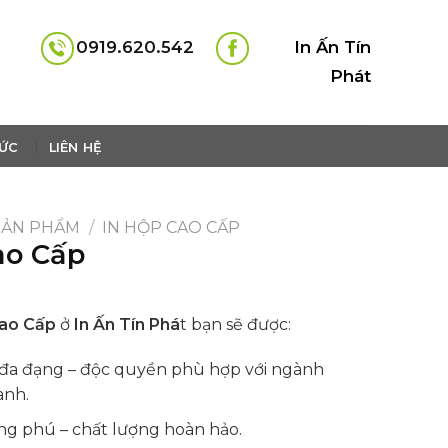
0919.620.542
In Ấn Tín
Phát
TỨC
LIÊN HỆ
SẢN PHẨM
/
IN HỘP CAO CẤP
ao Cấp
ao Cấp
ở
In Ấn Tín Phá
t bạn sẽ được:
 đa đạng – độc quyền phù hợp với ngành
anh.
ng phú – chất lượng hoàn hảo.