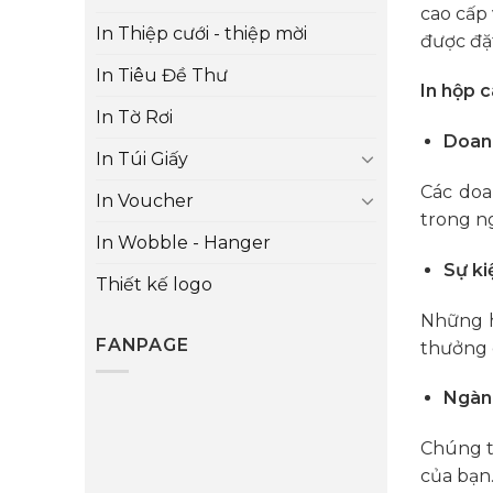
cao cấp 
In Thiệp cưới - thiệp mời
được đặ
In Tiêu Đề Thư
In hộp 
In Tờ Rơi
Doanh
In Túi Giấy
Các doa
In Voucher
trong n
In Wobble - Hanger
Sự ki
Thiết kế logo
Những h
FANPAGE
thưởng 
Ngành
Chúng t
của bạn