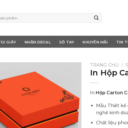
TÚI GIẤY
NHÃN DECAL
SỔ TAY
KHUYẾN MÃI
TIN 
TRANG CHỦ
/
In Hộp C
In
Hộp Carton C
Mẫu Thiết kế
nghề kinh do
Chất liệu pho