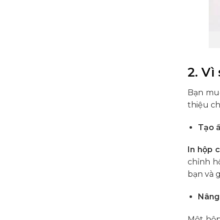
2. Vì
Bạn muố
thiệu c
Tạo ấ
In hộp 
chỉnh h
bạn và g
Nâng 
Một hộp