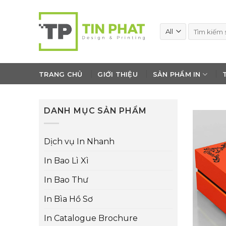
Skip
to
Tìm
content
kiếm:
TRANG CHỦ
GIỚI THIỆU
SẢN PHẨM IN
DANH MỤC SẢN PHẨM
Dịch vụ In Nhanh
In Bao Lì Xì
In Bao Thư
In Bìa Hồ Sơ
In Catalogue Brochure