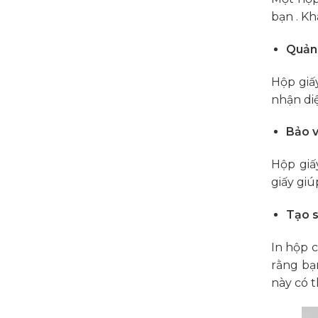
bạn . K
Quảng
Hộp giấ
nhận di
Bảo v
Hộp giấ
giấy giú
Tạo s
In hộp 
rằng bạn
này có t