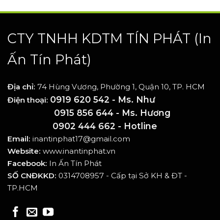
CTY TNHH KDTM TÍN PHÁT
(In
Ấn Tín Phát)
Địa chỉ:
74 Hùng Vương, Phường 1, Quận 10, TP. HCM
0919 620 542 - Ms. Như
Điện thoại:
0915 856 644 - Ms. Hương
0902 444 662 - Hotline
Email:
inantinphat17@gmail.com
Website:
www.inantinphat.vn
Facebook:
In Ấn Tín Phát
SỐ CNĐKKD:
0314708957 - Cấp tại Sở KH & ĐT -
TP.HCM