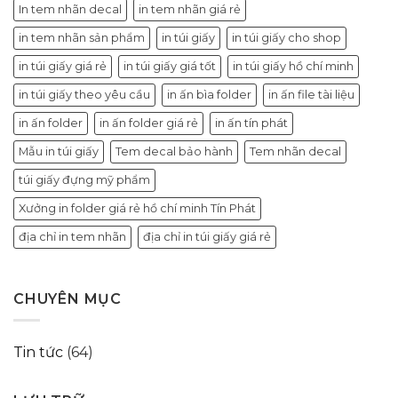
In tem nhãn decal
in tem nhãn giá rẻ
in tem nhãn sản phẩm
in túi giấy
in túi giấy cho shop
in túi giấy giá rẻ
in túi giấy giá tốt
in túi giấy hồ chí minh
in túi giấy theo yêu cầu
in ấn bìa folder
in ấn file tài liệu
in ấn folder
in ấn folder giá rẻ
in ấn tín phát
Mẫu in túi giấy
Tem decal bảo hành
Tem nhãn decal
túi giấy đựng mỹ phẩm
Xưởng in folder giá rẻ hồ chí minh Tín Phát
địa chỉ in tem nhãn
địa chỉ in túi giấy giá rẻ
CHUYÊN MỤC
Tin tức
(64)