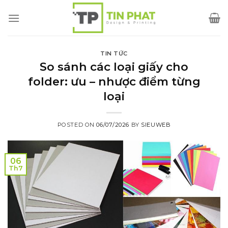
Skip
to
content
TIN TỨC
So sánh các loại giấy cho
folder: ưu – nhược điểm từng
loại
POSTED ON
06/07/2026
BY
SIEUWEB
06
Th7