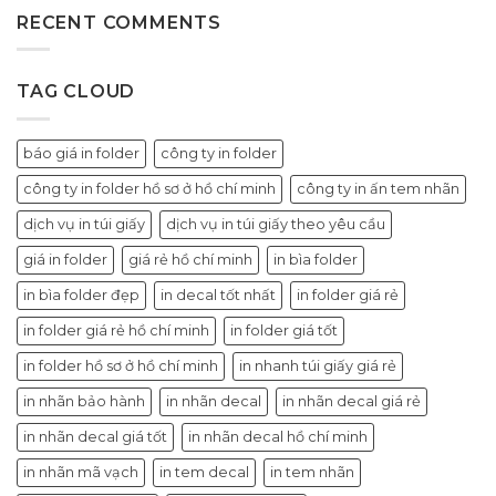
RECENT COMMENTS
TAG CLOUD
báo giá in folder
công ty in folder
công ty in folder hồ sơ ở hồ chí minh
công ty in ấn tem nhãn
dịch vụ in túi giấy
dịch vụ in túi giấy theo yêu cầu
giá in folder
giá rẻ hồ chí minh
in bìa folder
in bìa folder đẹp
in decal tốt nhất
in folder giá rẻ
in folder giá rẻ hồ chí minh
in folder giá tốt
in folder hồ sơ ở hồ chí minh
in nhanh túi giấy giá rẻ
in nhãn bảo hành
in nhãn decal
in nhãn decal giá rẻ
in nhãn decal giá tốt
in nhãn decal hồ chí minh
in nhãn mã vạch
in tem decal
in tem nhãn