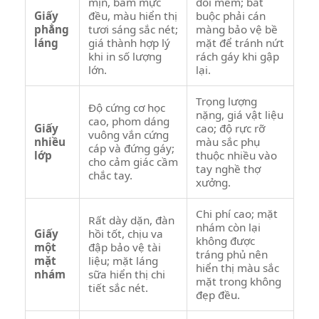
mịn, bám mực
đối mềm; bắt
Giấy
đều, màu hiển thị
buộc phải cán
phẳng
tươi sáng sắc nét;
màng bảo vệ bề
láng
giá thành hợp lý
mặt để tránh nứt
khi in số lượng
rách gáy khi gập
lớn.
lại.
Trọng lượng
Độ cứng cơ học
nặng, giá vật liệu
cao, phom dáng
Giấy
cao; độ rực rỡ
vuông vắn cứng
nhiều
màu sắc phụ
cáp và đứng gáy;
lớp
thuộc nhiều vào
cho cảm giác cầm
tay nghề thợ
chắc tay.
xưởng.
Chi phí cao; mặt
Rất dày dặn, đàn
nhám còn lại
Giấy
hồi tốt, chịu va
không được
một
đập bảo vệ tài
tráng phủ nên
mặt
liệu; mặt láng
hiển thị màu sắc
nhám
sữa hiển thị chi
mặt trong không
tiết sắc nét.
đẹp đều.