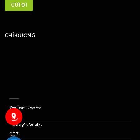
CHỈ ĐƯỜNG
Online Users:
0
Today's Visits:
937