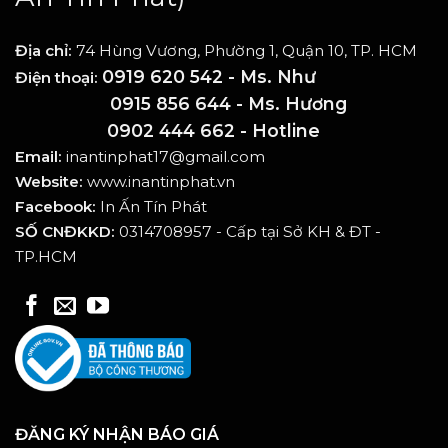
Địa chỉ:
74 Hùng Vương, Phường 1, Quận 10, TP. HCM
0919 620 542 - Ms. Như
Điện thoại:
0915 856 644 - Ms. Hương
0902 444 662 - Hotline
Email:
inantinphat17@gmail.com
Website:
www.inantinphat.vn
Facebook:
In Ấn Tín Phát
SỐ CNĐKKD:
0314708957 - Cấp tại Sở KH & ĐT -
TP.HCM
ĐĂNG KÝ NHẬN BÁO GIÁ