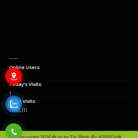
Online Users:
0
Today's Visits:
1
Total Visits:
1.955.111
Copyright 2026 © In ấn Tín Phát. By
AZSEO.VN