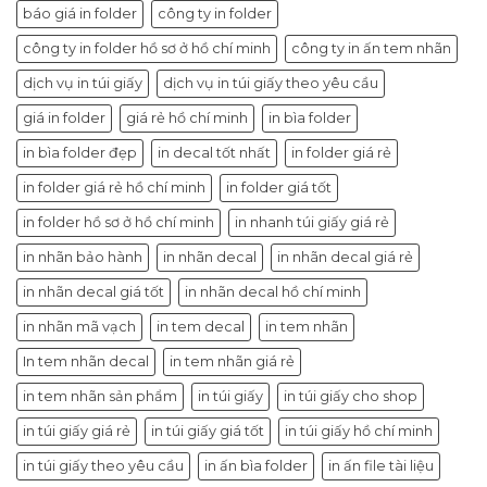
báo giá in folder
công ty in folder
công ty in folder hồ sơ ở hồ chí minh
công ty in ấn tem nhãn
dịch vụ in túi giấy
dịch vụ in túi giấy theo yêu cầu
giá in folder
giá rẻ hồ chí minh
in bìa folder
in bìa folder đẹp
in decal tốt nhất
in folder giá rẻ
in folder giá rẻ hồ chí minh
in folder giá tốt
in folder hồ sơ ở hồ chí minh
in nhanh túi giấy giá rẻ
in nhãn bảo hành
in nhãn decal
in nhãn decal giá rẻ
in nhãn decal giá tốt
in nhãn decal hồ chí minh
in nhãn mã vạch
in tem decal
in tem nhãn
In tem nhãn decal
in tem nhãn giá rẻ
in tem nhãn sản phẩm
in túi giấy
in túi giấy cho shop
in túi giấy giá rẻ
in túi giấy giá tốt
in túi giấy hồ chí minh
in túi giấy theo yêu cầu
in ấn bìa folder
in ấn file tài liệu