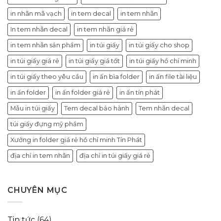
in nhãn mã vạch
in tem decal
in tem nhãn
In tem nhãn decal
in tem nhãn giá rẻ
in tem nhãn sản phẩm
in túi giấy
in túi giấy cho shop
in túi giấy giá rẻ
in túi giấy giá tốt
in túi giấy hồ chí minh
in túi giấy theo yêu cầu
in ấn bìa folder
in ấn file tài liệu
in ấn folder
in ấn folder giá rẻ
in ấn tín phát
Mẫu in túi giấy
Tem decal bảo hành
Tem nhãn decal
túi giấy đựng mỹ phẩm
Xưởng in folder giá rẻ hồ chí minh Tín Phát
địa chỉ in tem nhãn
địa chỉ in túi giấy giá rẻ
CHUYÊN MỤC
Tin tức
(64)