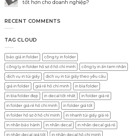
tốt hơn cho doanh nghiệp?
RECENT COMMENTS
TAG CLOUD
báo giá in folder
công ty in folder
công ty in folder hồ sơ ở hồ chí minh
công ty in ấn tem nhãn
dịch vụ in túi giấy
dịch vụ in túi giấy theo yêu cầu
giá in folder
giá rẻ hồ chí minh
in bìa folder
in bìa folder đẹp
in decal tốt nhất
in folder giá rẻ
in folder giá rẻ hồ chí minh
in folder giá tốt
in folder hồ sơ ở hồ chí minh
in nhanh túi giấy giá rẻ
in nhãn bảo hành
in nhãn decal
in nhãn decal giá rẻ
in nhãn decal giá tốt
in nhãn decal hồ chí minh