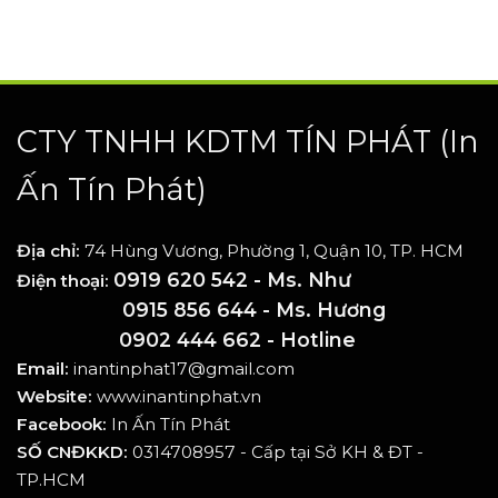
CTY TNHH KDTM TÍN PHÁT
(In
Ấn Tín Phát)
Địa chỉ:
74 Hùng Vương, Phường 1, Quận 10, TP. HCM
0919 620 542 - Ms. Như
Điện thoại:
0915 856 644 - Ms. Hương
0902 444 662 - Hotline
Email:
inantinphat17@gmail.com
Website:
www.inantinphat.vn
Facebook:
In Ấn Tín Phát
SỐ CNĐKKD:
0314708957 - Cấp tại Sở KH & ĐT -
TP.HCM