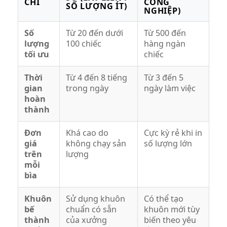
CHÍ
CÔNG
SỐ LƯỢNG ÍT)
NGHIỆP)
Số
Từ 20 đến dưới
Từ 500 đến
lượng
100 chiếc
hàng ngàn
tối ưu
chiếc
Thời
Từ 4 đến 8 tiếng
Từ 3 đến 5
gian
trong ngày
ngày làm việc
hoàn
thành
Đơn
Khá cao do
Cực kỳ rẻ khi in
giá
không chạy sản
số lượng lớn
trên
lượng
mỗi
bìa
Khuôn
Sử dụng khuôn
Có thể tạo
bế
chuẩn có sẵn
khuôn mới tùy
thành
của xưởng
biến theo yêu